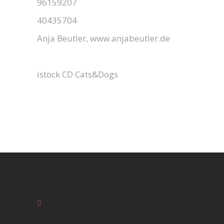
96159207
40435704
Anja Beutler, www.anjabeutler.de
istock CD Cats&Dogs