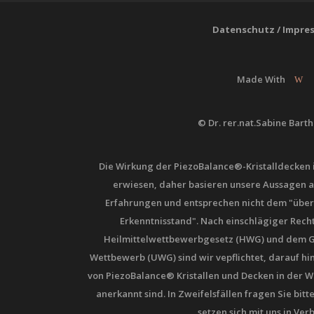
Datenschutz
/
Impre
Made With
© Dr. rer.nat.Sabine Bart
Die Wirkung der PiezoBalance®-Kristalldecken is
erwiesen, daher basieren unsere Aussagen a
Erfahrungen und entsprechen nicht dem "übe
Erkenntnisstand". Nach einschlägiger Re
Heilmittelwettbewerbgesetz (HWG) und dem G
Wettbewerb (UWG) sind wir vepflichtet, darauf hi
von PiezoBalance® Kristallen und Decken in der W
anerkannt sind. In Zweifelsfällen fragen Sie bit
setzen sich mit uns in Ver