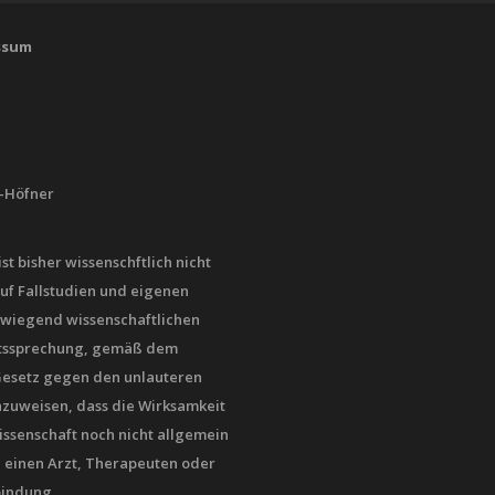
ssum
h-Höfner
t bisher wissenschftlich nicht
uf Fallstudien und eigenen
rwiegend wissenschaftlichen
chtssprechung, gemäß dem
esetz gegen den unlauteren
nzuweisen, dass die Wirksamkeit
issenschaft noch nicht allgemein
te einen Arzt, Therapeuten oder
bindung.