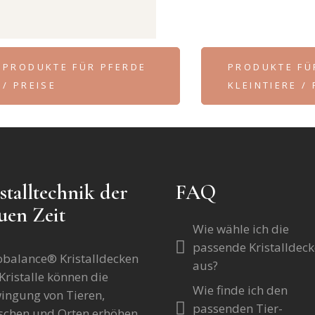
PRODUKTE FÜR PFERDE
PRODUKTE FÜ
/ PREISE
KLEINTIERE /
stalltechnik der
FAQ
uen Zeit
Wie wähle ich die
passende Kristalldeck
obalance® Kristalldecken
aus?
Kristalle können die
Wie finde ich den
ingung von Tieren,
passenden Tier-
chen und Orten erhöhen