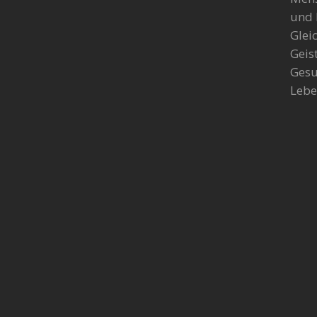
und 
Glei
Geis
Gesu
Lebe