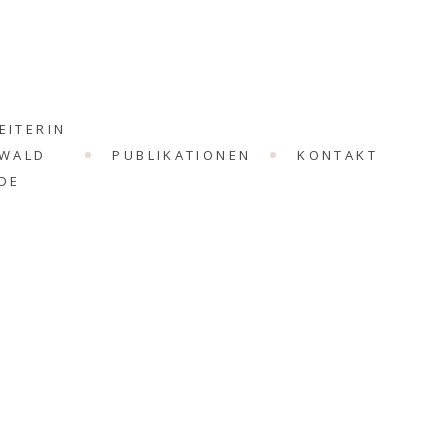
EITERIN
RWALD
PUBLIKATIONEN
KONTAKT
DE
Avalon
Affirmation
Ich empfange neue Ideen und Visionen oder