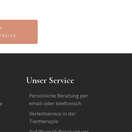
R
 PREISE
Unser Service
Persönliche Beratung per
email oder telefonisch
e
Verleihservice in der
Tiertherapie
Auf Wunsch Beratung vor