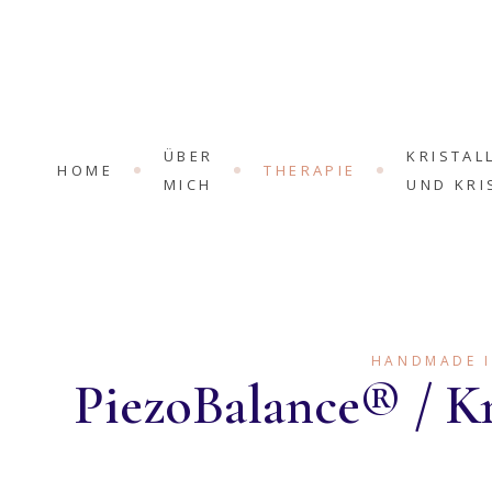
THERAPIE
KR
FÜ
KRYSTALL
KR
AVALON
FÜ
AMETHYST
ÜBER
KRISTAL
KR
HOME
THERAPIE
MICH
UND KRI
ROSE
FÜ
LARIMAR
PR
ST
THERAPIE
KRISTAL
KR
FÜR MEN
KRYSTALL
HE
KRISTAL
AVALON
FÜR PFE
HANDMADE 
PiezoBalance® / Kr
AMETHYST
KRISTAL
ROSE
FÜR KLEI
LARIMAR
PREISE