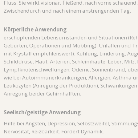
Fluss. Sie wirkt visionär, fließend, nach vorne schauend
Zwischendurch und nach einem anstrengenden Tag.
Körperliche Anwendung
erschöpfenden Lebensumständen und Situationen (Reh
Geburten, Operationen und Mobbing). Unfällen und T
mit Krystall empfehlenswert). Kühlung, Linderung, Au
Schilddrüse, Haut, Arterien, Schleimhäute, Leber, Milz, 
Lympfknotenschwellungen, Ödeme, Sonnenbrand, über
wie bei Autoimmunerkrankungen, Allergien, Asthma u
Leukozyten (Anregung der Produktion), Schwankunge
Anregung beider Gehirnhälften.
Seelisch/geistige Anwendung
Hilfe bei Ängsten, Depression, Selbstzweifel, Stimmu
Nervosität, Reizbarkeit. Fördert Dynamik.