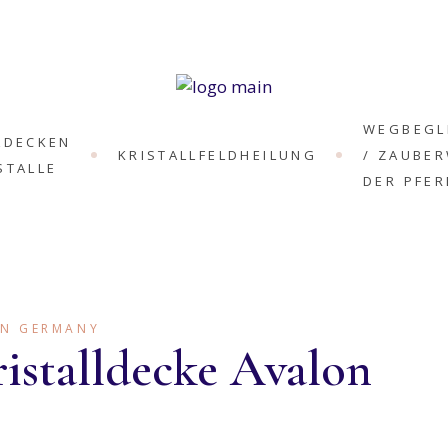
ISTALLDECKEN
R MENSCHEN
ISTALLDECKEN
R PFERDE
WEGBEGL
LDECKEN
ISTALLDECKEN
KRISTALLFELDHEILUNG
/ ZAUBE
STALLE
R KLEINTIERE
DER PFER
EISE
ICHWORTE
LDECKEN
ISTALLE-
SCHEN
ILSTEINE
LDECKEN
RDE
IN GERMANY
istalldecke Avalon
LDECKEN
NTIERE